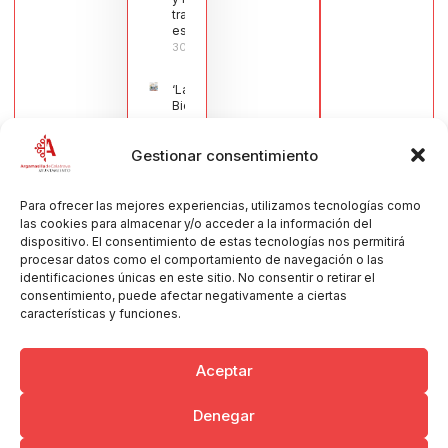
tradicional
española
30/07/2026
‘La
Bienvenida’,
estampa de
la llegada
Gestionar consentimiento
de la Virgen
obra de
María Jesús
Muñoz
Para ofrecer las mejores experiencias, utilizamos tecnologías como
Muñoz,
las cookies para almacenar y/o acceder a la información del
anuncia las
dispositivo. El consentimiento de estas tecnologías nos permitirá
Fiestas
procesar datos como el comportamiento de navegación o las
Patronales
identificaciones únicas en este sitio. No consentir o retirar el
2026
consentimiento, puede afectar negativamente a ciertas
30/07/2026
características y funciones.
Aceptar
Denegar