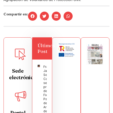
Compartir en:
Últimos
Post
Francisco
Sede
Javier
Segura
electrónica
Castellanos
será el
pregonero
de las
Fiestas
Patronales
de
Argamasilla
de
Portal