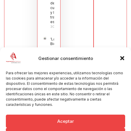
de la
cuchillería
y la navaja
tradicional
española
30/07/2026
‘La
Bienvenida’,
estampa de
la llegada
Gestionar consentimiento
de la Virgen
obra de
María Jesús
Muñoz
Para ofrecer las mejores experiencias, utilizamos tecnologías como
Muñoz,
las cookies para almacenar y/o acceder a la información del
anuncia las
dispositivo. El consentimiento de estas tecnologías nos permitirá
Fiestas
procesar datos como el comportamiento de navegación o las
Patronales
identificaciones únicas en este sitio. No consentir o retirar el
2026
consentimiento, puede afectar negativamente a ciertas
30/07/2026
características y funciones.
Aceptar