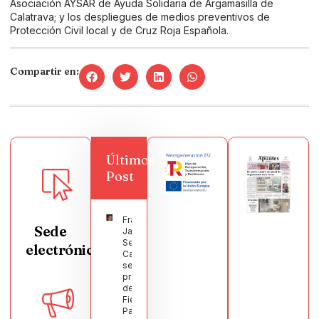
Asociación AYSAR de Ayuda Solidaria de Argamasilla de
Calatrava; y los despliegues de medios preventivos de
Protección Civil local y de Cruz Roja Española.
Compartir en:
Últimos
Post
Francisco
Sede
Javier
Segura
electrónica
Castellanos
será el
pregonero
de las
Fiestas
Patronales