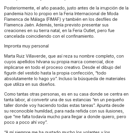
Posteriormente, el año pasado, justo antes de la irrupción de la
pandemia hizo lo propio en la Feria Internacional de Moda
Flamenca de Málaga (FIMAF) y también en los desfiles de
Flamenca Jaén. Además, tenía previsto presentar sus
creaciones en su tierra natal, en la Feria Outlet, pero fue
cancelada coincidiendo con el confinamiento.
Impronta muy personal
Marta Ruiz Villaverde, que así reza su nombre completo, con
cuyos apellidos hilvana su propia marca comercial, dice
implicarse en todo el proceso creativo. Desde el dibujo del
figurín del vestido hasta la propia confección, “todo
absolutamente lo hago yo”. Incluso la búsqueda de materiales
que utiliza en sus diseños.
Como tantas otras personas, es en su casa donde se centra en
tanta labor, al convertir una de sus estancias “en un pequeño
taller donde voy haciendo todas estas tareas”. Apunta desde
su reconocible humildad, para nada reñida con sus ilusiones,
que “me falta todavía mucho para llegar a donde quiero, pero
poco a poco ahí voy”.
“A mí siempre me ha gustado mucho los volantes y los