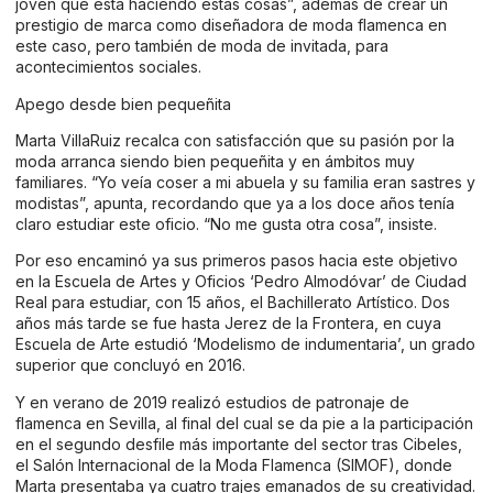
joven que está haciendo estas cosas”, además de crear un
prestigio de marca como diseñadora de moda flamenca en
este caso, pero también de moda de invitada, para
acontecimientos sociales.
Apego desde bien pequeñita
Marta VillaRuiz recalca con satisfacción que su pasión por la
moda arranca siendo bien pequeñita y en ámbitos muy
familiares. “Yo veía coser a mi abuela y su familia eran sastres y
modistas”, apunta, recordando que ya a los doce años tenía
claro estudiar este oficio. “No me gusta otra cosa”, insiste.
Por eso encaminó ya sus primeros pasos hacia este objetivo
en la Escuela de Artes y Oficios ‘Pedro Almodóvar’ de Ciudad
Real para estudiar, con 15 años, el Bachillerato Artístico. Dos
años más tarde se fue hasta Jerez de la Frontera, en cuya
Escuela de Arte estudió ‘Modelismo de indumentaria’, un grado
superior que concluyó en 2016.
Y en verano de 2019 realizó estudios de patronaje de
flamenca en Sevilla, al final del cual se da pie a la participación
en el segundo desfile más importante del sector tras Cibeles,
el Salón Internacional de la Moda Flamenca (SIMOF), donde
Marta presentaba ya cuatro trajes emanados de su creatividad.