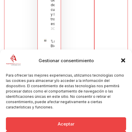
del sector
de la
cuchillería
y la navaja
tradicional
española
30/07/2026
‘La
Bienvenida’,
estampa de
la llegada
Gestionar consentimiento
de la Virgen
obra de
María Jesús
Muñoz
Para ofrecer las mejores experiencias, utilizamos tecnologías como
Muñoz,
las cookies para almacenar y/o acceder a la información del
anuncia las
dispositivo. El consentimiento de estas tecnologías nos permitirá
Fiestas
procesar datos como el comportamiento de navegación o las
Patronales
identificaciones únicas en este sitio. No consentir o retirar el
2026
consentimiento, puede afectar negativamente a ciertas
30/07/2026
características y funciones.
Aceptar