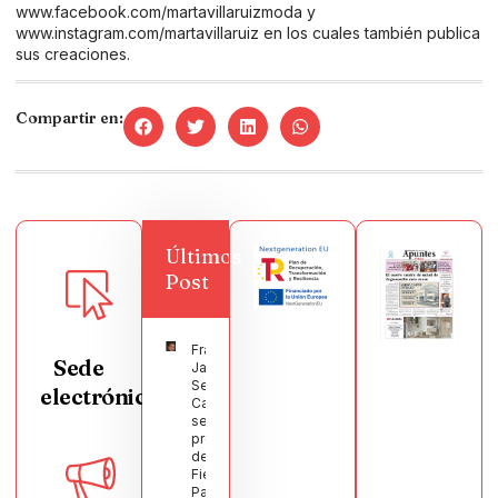
www.facebook.com/martavillaruizmoda y
www.instagram.com/martavillaruiz en los cuales también publica
sus creaciones.
Compartir en:
Últimos
Post
Francisco
Sede
Javier
Segura
electrónica
Castellanos
será el
pregonero
de las
Fiestas
Patronales