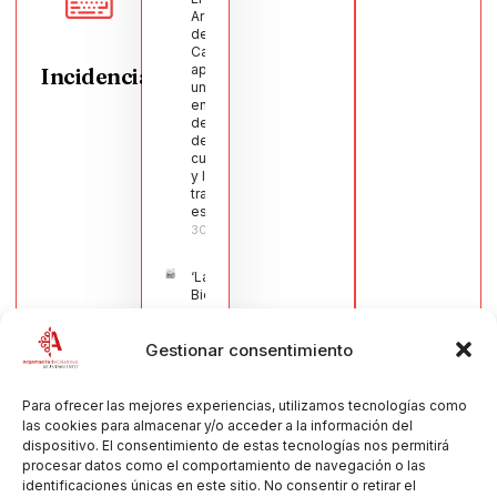
Argamasilla
de
Calatrava
aprueba
Incidencias
una moción
en defensa
del sector
de la
cuchillería
y la navaja
tradicional
española
30/07/2026
‘La
Bienvenida’,
estampa de
la llegada
Gestionar consentimiento
de la Virgen
obra de
María Jesús
Muñoz
Para ofrecer las mejores experiencias, utilizamos tecnologías como
Muñoz,
las cookies para almacenar y/o acceder a la información del
anuncia las
dispositivo. El consentimiento de estas tecnologías nos permitirá
Fiestas
procesar datos como el comportamiento de navegación o las
Patronales
identificaciones únicas en este sitio. No consentir o retirar el
2026