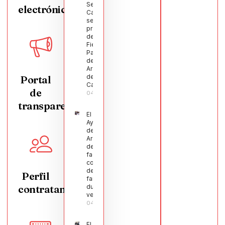
Segura
electrónica
Castellanos
será el
pregonero
de las
Fiestas
Patronales
de
Argamasilla
de
Portal
Calatrava
de
04/08/2026
transparencia
El
Ayuntamiento
de
Argamasilla
de Calatrava
facilita la
conciliación
de 200
Perfil
familias
contratante
durante el
verano
04/08/2026
El Pleno de