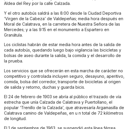
Aldea del Rey por la calle Calzada.
Y el otro autobús saldrá a las 8:00 desde la Ciudad Deportiva
‘Virgen de la Cabeza’ de Valdepeñas; media hora después en
Moral de Calatrava, en la carretera de Nuestra Señora de las
Mercedes; y a las 9:15 en el monumento a Espartero en
Granátula.
Los ciclistas habrán de estar media hora antes de la salida de
cada autobús, quedando luego bajo vigilancia las bicicletas y
bolsas de aseo durante la salida, la comida y el desarrollo de
la prueba.
Los servicios que se ofrecerán en esta marcha de carácter no
competitivo y controlada incluyen seguro, desayuno, aperitivo,
comida, bolsa del corredor, transporte de bicicletas al origen
de salida y retorno, duchas y guarda bicis.
El 24 de febrero de 1903 se abría al público el trazado de vía
estrecha que unía Calzada de Calatrava y Puertollano, el
popular ‘Trenillo de la Calzada’, que atravesaría Argamasilla de
Calatrava camino de Valdepeñas, en u n total de 72 kilómetros
de longitud.
El 1 de septiembre de 1963, se suspendió esta línea férrea,