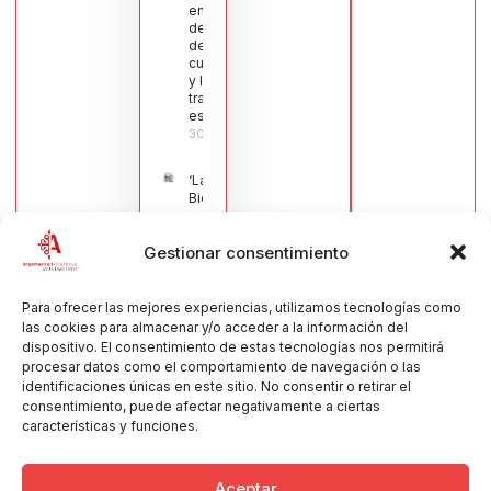
en defensa
del sector
de la
cuchillería
y la navaja
tradicional
española
30/07/2026
‘La
Bienvenida’,
estampa de
la llegada
Gestionar consentimiento
de la Virgen
obra de
María Jesús
Muñoz
Para ofrecer las mejores experiencias, utilizamos tecnologías como
Muñoz,
las cookies para almacenar y/o acceder a la información del
anuncia las
dispositivo. El consentimiento de estas tecnologías nos permitirá
Fiestas
procesar datos como el comportamiento de navegación o las
Patronales
identificaciones únicas en este sitio. No consentir o retirar el
2026
consentimiento, puede afectar negativamente a ciertas
30/07/2026
características y funciones.
Aceptar