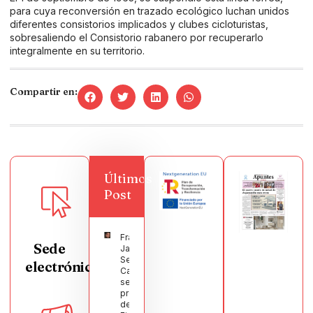
para cuya reconversión en trazado ecológico luchan unidos
diferentes consistorios implicados y clubes cicloturistas,
sobresaliendo el Consistorio rabanero por recuperarlo
integralmente en su territorio.
Compartir en:
Últimos
Post
Francisco
Sede
Javier
Segura
electrónica
Castellanos
será el
pregonero
de las