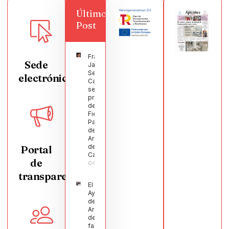
Últimos
Post
Francisco
Sede
Javier
Segura
electrónica
Castellanos
será el
pregonero
de las
Fiestas
Patronales
de
Argamasilla
de
Portal
Calatrava
de
04/08/2026
transparencia
El
Ayuntamiento
de
Argamasilla
de Calatrava
facilita la