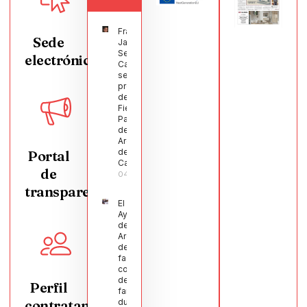
Francisco
Sede
Javier
Segura
electrónica
Castellanos
será el
pregonero
de las
Fiestas
Patronales
de
Argamasilla
de
Portal
Calatrava
de
04/08/2026
transparencia
El
Ayuntamiento
de
Argamasilla
de Calatrava
facilita la
conciliación
de 200
Perfil
familias
contratante
durante el