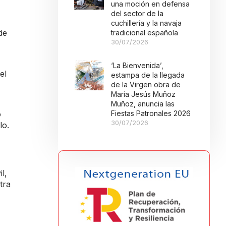
una moción en defensa
del sector de la
cuchillería y la navaja
de
tradicional española
30/07/2026
‘La Bienvenida’,
el
estampa de la llegada
de la Virgen obra de
María Jesús Muñoz
Muñoz, anuncia las
o
Fiestas Patronales 2026
30/07/2026
lo.
l,
tra