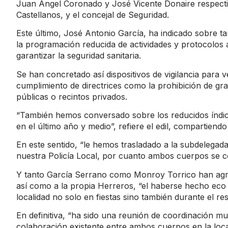
Juan Ángel Coronado y José Vicente Donaire respectiva
Castellanos, y el concejal de Seguridad.
Este último, José Antonio García, ha indicado sobre ta
la programación reducida de actividades y protocolos 
garantizar la seguridad sanitaria.
Se han concretado así dispositivos de vigilancia para v
cumplimiento de directrices como la prohibición de g
públicas o recintos privados.
“También hemos conversado sobre los reducidos índice
en el último año y medio”, refiere el edil, compartiend
En este sentido, “le hemos trasladado a la subdelegada
nuestra Policía Local, por cuanto ambos cuerpos se co
Y tanto García Serrano como Monroy Torrico han agrade
así como a la propia Herreros, “el haberse hecho eco 
localidad no solo en fiestas sino también durante el res
En definitiva, “ha sido una reunión de coordinación mu
colaboración existente entre ambos cuerpos en la loca