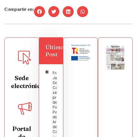
Compartir en:
Últimos
Post
Francisco
Sede
Javier
Segura
electrónica
Castellanos
será el
pregonero
de las
Fiestas
Patronales
de
Argamasilla
de
Portal
Calatrava
de
04/08/2026