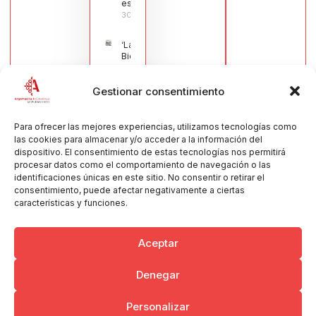
española
30/07/2026
‘La
Bienvenida’,
estampa de
la llegada
Gestionar consentimiento
de la Virgen
obra de
María Jesús
Muñoz
Para ofrecer las mejores experiencias, utilizamos tecnologías como
Muñoz,
las cookies para almacenar y/o acceder a la información del
anuncia las
dispositivo. El consentimiento de estas tecnologías nos permitirá
Fiestas
procesar datos como el comportamiento de navegación o las
Patronales
identificaciones únicas en este sitio. No consentir o retirar el
2026
consentimiento, puede afectar negativamente a ciertas
30/07/2026
características y funciones.
Aceptar
Denegar
Copyright © 2026 Ayuntamiento de Argamasilla de Calatrava
Personalizar
Politica de Privacidad y Aviso Legal
Registro de la actividad