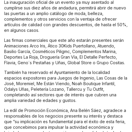
La inauguración oficial de un evento ya muy asentado al
cumplirse sus diez años de andadura, permitirá abrir de nuevo
las puertas a un amplio catálogo de moda, belleza,
complementos y otros servicios con la ventaja de ofrecer
artículos de calidad con grandes descuentos, de hasta el 50%,
en algunos casos.
Las firmas comerciales que este año estarán presentes serán
Animaciones Arco Iris, Ático 30Kids Puertollano, Atuendo,
Basilio García, Cosméticos Piligmc, Complementos Marina,
Deportes La Roja, Droguería Gran Vía, El Detalle Perfecto,
Flavia, Geno´s Pestañas y Uñas, Global Store o Grupo Cositas.
También ha reservado el Ayuntamiento de la localidad
espacios expositores para Juegos de Ingenio, Las Cosas de la
José, Moremiel, Me Están Viendo, Noah Boutique Infantil,
Odalys Uñas, Peletería Lozano, Tallercu y Tu Outfit,
completando así sectores que de interés que cubren una
amplia variedad de edades y gustos.
La edil de Promoción Económica, Ana Belén Sáez, agradece a
responsables de los negocios presente su interés y destaca
que “su implicación es fundamental para el éxito de esta feria,
que concebimos para impulsar la actividad económica y