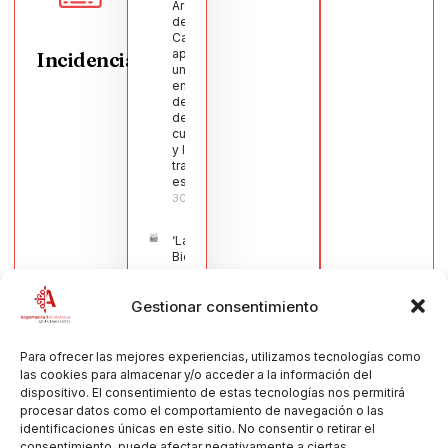
Argamasilla
de
Calatrava
aprueba
Incidencias
una moción
en defensa
del sector
de la
cuchillería
y la navaja
tradicional
española
30/07/2026
‘La
Bienvenida’,
estampa de
la llegada
Gestionar consentimiento
de la Virgen
obra de
María Jesús
Muñoz
Para ofrecer las mejores experiencias, utilizamos tecnologías como
Muñoz,
las cookies para almacenar y/o acceder a la información del
anuncia las
dispositivo. El consentimiento de estas tecnologías nos permitirá
Fiestas
procesar datos como el comportamiento de navegación o las
Patronales
identificaciones únicas en este sitio. No consentir o retirar el
2026
consentimiento, puede afectar negativamente a ciertas