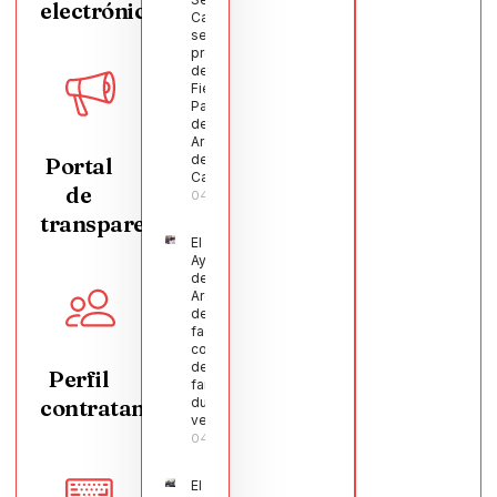
electrónica
Castellanos
será el
pregonero
de las
Fiestas
Patronales
de
Argamasilla
de
Portal
Calatrava
de
04/08/2026
transparencia
El
Ayuntamiento
de
Argamasilla
de Calatrava
facilita la
conciliación
de 200
Perfil
familias
contratante
durante el
verano
04/08/2026
El Pleno de