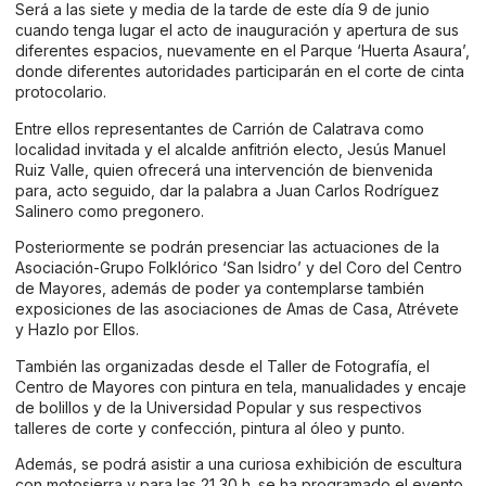
Será a las siete y media de la tarde de este día 9 de junio
cuando tenga lugar el acto de inauguración y apertura de sus
diferentes espacios, nuevamente en el Parque ‘Huerta Asaura’,
donde diferentes autoridades participarán en el corte de cinta
protocolario.
Entre ellos representantes de Carrión de Calatrava como
localidad invitada y el alcalde anfitrión electo, Jesús Manuel
Ruiz Valle, quien ofrecerá una intervención de bienvenida
para, acto seguido, dar la palabra a Juan Carlos Rodríguez
Salinero como pregonero.
Posteriormente se podrán presenciar las actuaciones de la
Asociación-Grupo Folklórico ‘San Isidro’ y del Coro del Centro
de Mayores, además de poder ya contemplarse también
exposiciones de las asociaciones de Amas de Casa, Atrévete
y Hazlo por Ellos.
También las organizadas desde el Taller de Fotografía, el
Centro de Mayores con pintura en tela, manualidades y encaje
de bolillos y de la Universidad Popular y sus respectivos
talleres de corte y confección, pintura al óleo y punto.
Además, se podrá asistir a una curiosa exhibición de escultura
con motosierra y para las 21,30 h. se ha programado el evento