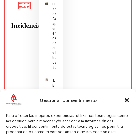
El Pleno de
Argamasilla
de
Calatrava
aprueba
Incidencias
una moción
en defensa
del sector
de la
cuchillería
y la navaja
tradicional
española
30/07/2026
‘La
Bienvenida’,
estampa de
la llegada
Gestionar consentimiento
de la Virgen
obra de
María Jesús
Muñoz
Para ofrecer las mejores experiencias, utilizamos tecnologías como
Muñoz,
las cookies para almacenar y/o acceder a la información del
anuncia las
dispositivo. El consentimiento de estas tecnologías nos permitirá
Fiestas
procesar datos como el comportamiento de navegación o las
Patronales