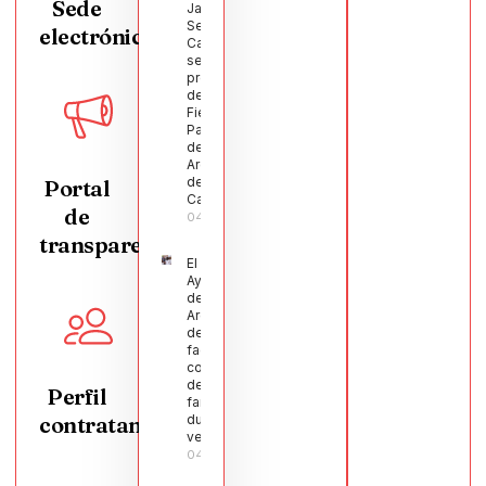
Sede
Javier
Segura
electrónica
Castellanos
será el
pregonero
de las
Fiestas
Patronales
de
Argamasilla
de
Portal
Calatrava
de
04/08/2026
transparencia
El
Ayuntamiento
de
Argamasilla
de Calatrava
facilita la
conciliación
de 200
Perfil
familias
contratante
durante el
verano
04/08/2026