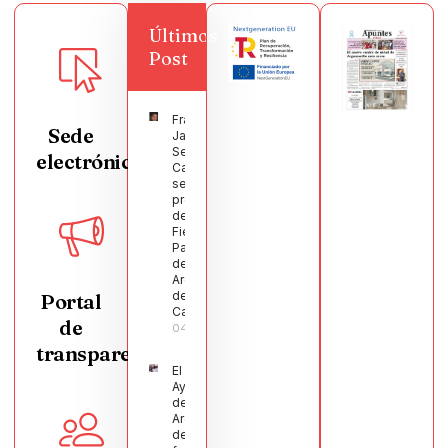
Últimos
Post
Francisco
Sede
Javier
Segura
electrónica
Castellanos
será el
pregonero
de las
Fiestas
Patronales
de
Argamasilla
de
Portal
Calatrava
de
04/08/2026
transparencia
El
Ayuntamiento
de
Argamasilla
de Calatrava