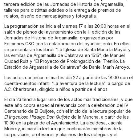
tercera edición de las Jornadas de Historia de Argamasilla,
talleres para distintas edades o la entrega de premios de
relatos, diseño de marcapáginas y fotografía.
La programación se inicia el viernes 17 a las 20:00 horas en el
salón de plenos del ayuntamiento con la III edición de las
Jornadas de Historia de Argamasilla, organizadas por
Ediciones C&G con la colaboración del ayuntamiento. En ellas
se presentarán los libros “La Iglesia de Santa María la Mayor y
las ermitas de Argamasilla de Calatrava en 1515”, de Manuel
Ciudad Ruiz y “El Proyecto de Prolongación del Trenillo. La
Estación de Argamasilla de Calatrava” de Daniel Marín Arroyo.
Los actos continúan el martes día 22 a partir de las 18:00 con el
cuenta-cuentos infantil “La aventura de la lectura”, a cargo de
A.C. Cheritrones, dirigido a niños a partir de 4 años.
El día 23 tendrá lugar uno de los actos más tradicionales, y que
este año cobra especial relevancia con la celebración del IV
Centenario de El Quijote, con el inicio de la lectura popular de
El Ingenioso Hidalgo Don Quijote
de la Mancha, a partir de las
10:30 en la plaza de el Ayuntamiento. La alcaldesa, Jacinta
Monroy, iniciará la lectura que continuarán miembros de la
corporación, profesores y alumnos de los colegios y el