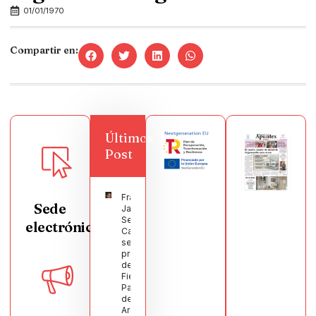
01/01/1970
Compartir en:
Últimos
Post
Francisco
Sede
Javier
Segura
electrónica
Castellanos
será el
pregonero
de las
Fiestas
Patronales
de
Argamasilla