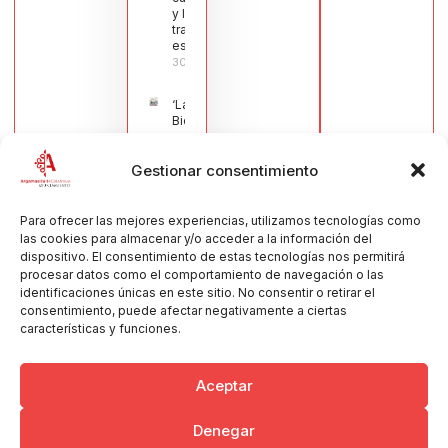
y la navaja
tradicional
española
30/07/2026
‘La
Bienvenida’,
estampa de
la llegada
Gestionar consentimiento
de la Virgen
obra de
María Jesús
Muñoz
Para ofrecer las mejores experiencias, utilizamos tecnologías como
Muñoz,
las cookies para almacenar y/o acceder a la información del
anuncia las
dispositivo. El consentimiento de estas tecnologías nos permitirá
Fiestas
procesar datos como el comportamiento de navegación o las
Patronales
identificaciones únicas en este sitio. No consentir o retirar el
2026
consentimiento, puede afectar negativamente a ciertas
30/07/2026
características y funciones.
Aceptar
Denegar