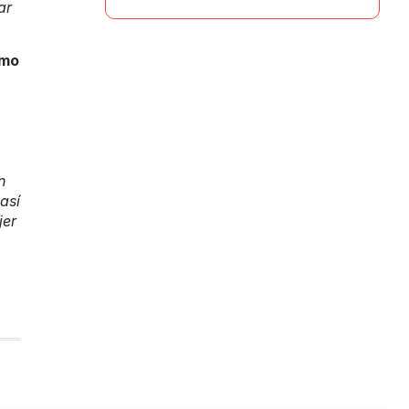
ar
ómo
n
así
jer