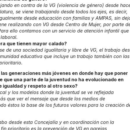
jando en contra de la VG (violencia de género) desde hac
tura, se viene trabajando desde todos los ejes, es decir,
n igualmente desde educación con familias y AMPAS, sin dej
viene realizando con VG desde Centro de Mujer, por parte d
Para ello contamos con un servicio de atención infantil que
 laboral.
era que tienen mayor calado?
e de una sociedad igualitaria y libre de VG, el trabajo de
comunidad educativa que incluye un trabajo también con las
rioritario.
 en las generaciones más jóvenes en donde hay que poner
e que una parte de la juventud no ha evolucionado en
 igualdad y respeto al otro sexo?
al y los modelos donde la juventud se ve reflejada
más que ver el mensaje que desde los medios de
endo éstos la base de los futuros valores para la creación d
abo desde esta Concejalía y en coordinación con la
in prioritario es la prevención de VG en parejas