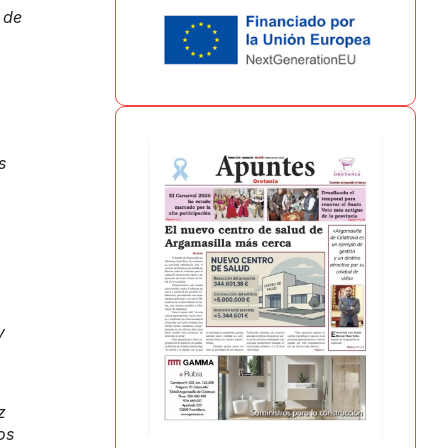
 de
s
y
z
os