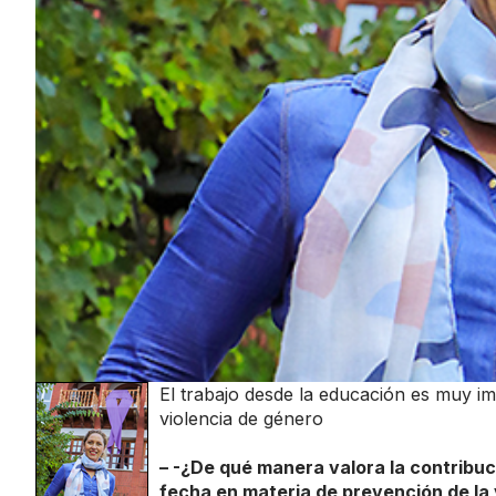
El trabajo desde la educación es muy imp
violencia de género
– -¿De qué manera valora la contribuc
fecha en materia de prevención de la 