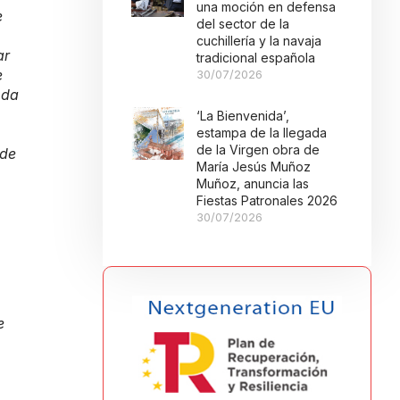
una moción en defensa
e
del sector de la
cuchillería y la navaja
ar
tradicional española
e
30/07/2026
 da
‘La Bienvenida’,
estampa de la llegada
de la Virgen obra de
sde
María Jesús Muñoz
Muñoz, anuncia las
Fiestas Patronales 2026
30/07/2026
e