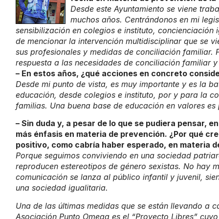
Desde este Ayuntamiento se viene traba
muchos años. Centrándonos en mi legisla
sensibilización en colegios e instituto, concienciació
de mencionar la intervención multidisciplinar que se 
sus profesionales y medidas de conciliación familiar. 
respuesta a las necesidades de conciliación familiar y
– En estos años, ¿qué acciones en concreto consid
Desde mi punto de vista, es muy importante y es la bas
educación, desde colegios e instituto, por y para la 
familias. Una buena base de educación en valores es p
– Sin duda y, a pesar de lo que se pudiera pensar,
más énfasis en materia de prevención. ¿Por qué cre
positivo, como cabría haber esperado, en materia de
Porque seguimos conviviendo en una sociedad patriarc
reproducen estereotipos de género sexistas. No hay 
comunicación se lanza al público infantil y juvenil, si
una sociedad igualitaria.
Una de las últimas medidas que se están llevando a c
Asociación Punto Omega es el “Proyecto Libres” cuyo f