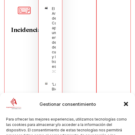
El Pleno de
Argamasilla
de
Calatrava
aprueba
Incidencias
una moción
en defensa
del sector
de la
cuchillería
y la navaja
tradicional
española
30/07/2026
‘La
Bienvenida’,
estampa de
la llegada
Gestionar consentimiento
de la Virgen
obra de
María Jesús
Muñoz
Para ofrecer las mejores experiencias, utilizamos tecnologías como
Muñoz,
las cookies para almacenar y/o acceder a la información del
anuncia las
dispositivo. El consentimiento de estas tecnologías nos permitirá
Fiestas