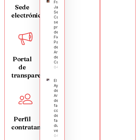
Francisco
Sede
Javier
Segura
electrónica
Castellanos
será el
pregonero
de las
Fiestas
Patronales
de
Argamasilla
de
Portal
Calatrava
de
04/08/2026
transparencia
El
Ayuntamiento
de
Argamasilla
de Calatrava
facilita la
conciliación
de 200
Perfil
familias
contratante
durante el
verano
04/08/2026