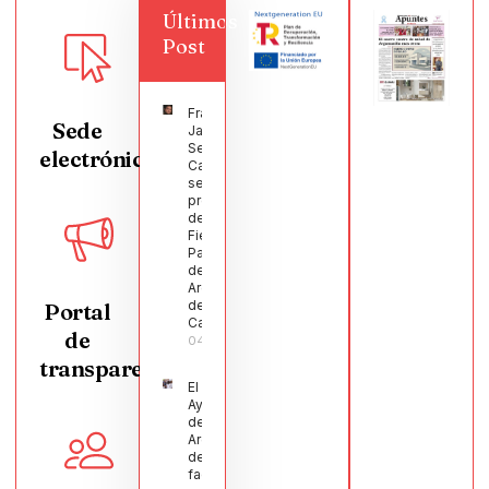
Últimos
Post
Francisco
Sede
Javier
Segura
electrónica
Castellanos
será el
pregonero
de las
Fiestas
Patronales
de
Argamasilla
de
Portal
Calatrava
de
04/08/2026
transparencia
El
Ayuntamiento
de
Argamasilla
de Calatrava
facilita la