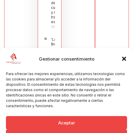
de la
cuchillería
y la navaja
tradicional
española
30/07/2026
‘La
Bienvenida’,
estampa de
la llegada
Gestionar consentimiento
de la Virgen
obra de
María Jesús
Muñoz
Para ofrecer las mejores experiencias, utilizamos tecnologías como
Muñoz,
las cookies para almacenar y/o acceder a la información del
anuncia las
dispositivo. El consentimiento de estas tecnologías nos permitirá
Fiestas
procesar datos como el comportamiento de navegación o las
Patronales
identificaciones únicas en este sitio. No consentir o retirar el
2026
consentimiento, puede afectar negativamente a ciertas
30/07/2026
características y funciones.
Aceptar