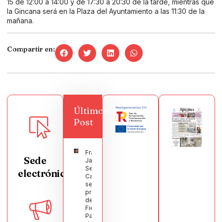
15 de 12:00 a 14:00 y de 17:30 a 20:30 de la tarde, mientras que
la Gincana será en la Plaza del Ayuntamiento a las 11:30 de la
mañana.
Compartir en:
Últimos
Post
Francisco
Sede
Javier
Segura
electrónica
Castellanos
será el
pregonero
de las
Fiestas
Patronales