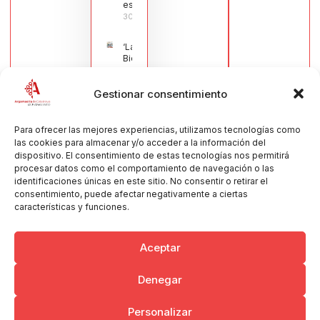
española
30/07/2026
‘La
Bienvenida’,
estampa de
la llegada
Gestionar consentimiento
de la Virgen
obra de
María Jesús
Muñoz
Para ofrecer las mejores experiencias, utilizamos tecnologías como
Muñoz,
las cookies para almacenar y/o acceder a la información del
anuncia las
dispositivo. El consentimiento de estas tecnologías nos permitirá
Fiestas
procesar datos como el comportamiento de navegación o las
Patronales
identificaciones únicas en este sitio. No consentir o retirar el
2026
consentimiento, puede afectar negativamente a ciertas
30/07/2026
características y funciones.
Aceptar
Denegar
Copyright © 2026 Ayuntamiento de Argamasilla de Calatrava
Personalizar
Politica de Privacidad y Aviso Legal
Registro de la actividad