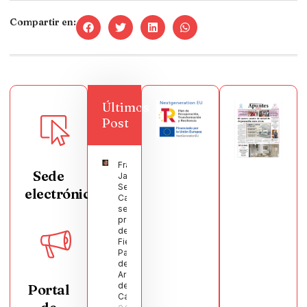
Compartir en:
Últimos
Post
Francisco
Sede
Javier
Segura
electrónica
Castellanos
será el
pregonero
de las
Fiestas
Patronales
de
Argamasilla
de
Portal
Calatrava