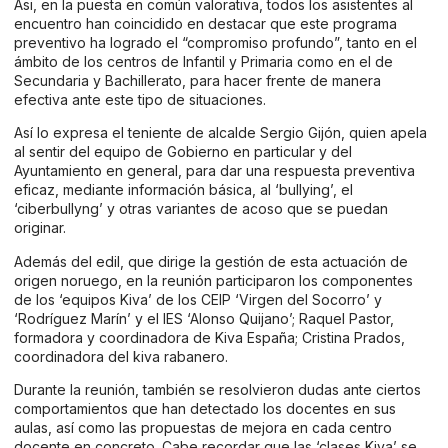
Asi, en la puesta en común valorativa, todos los asistentes al
encuentro han coincidido en destacar que este programa
preventivo ha logrado el “compromiso profundo”, tanto en el
ámbito de los centros de Infantil y Primaria como en el de
Secundaria y Bachillerato, para hacer frente de manera
efectiva ante este tipo de situaciones.
Así lo expresa el teniente de alcalde Sergio Gijón, quien apela
al sentir del equipo de Gobierno en particular y del
Ayuntamiento en general, para dar una respuesta preventiva
eficaz, mediante información básica, al ‘bullying’, el
‘ciberbullyng’ y otras variantes de acoso que se puedan
originar.
Además del edil, que dirige la gestión de esta actuación de
origen noruego, en la reunión participaron los componentes
de los ‘equipos Kiva’ de los CEIP ‘Virgen del Socorro’ y
‘Rodríguez Marín’ y el IES ‘Alonso Quijano’; Raquel Pastor,
formadora y coordinadora de Kiva España; Cristina Prados,
coordinadora del kiva rabanero.
Durante la reunión, también se resolvieron dudas ante ciertos
comportamientos que han detectado los docentes en sus
aulas, así como las propuestas de mejora en cada centro
docente en concreto. Cabe recordar que las ‘clases Kiva’ se