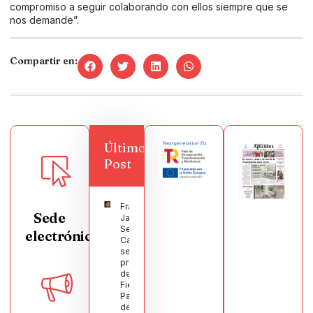
compromiso a seguir colaborando con ellos siempre que se
nos demande”.
Compartir en:
Últimos
Post
Francisco
Sede
Javier
Segura
electrónica
Castellanos
será el
pregonero
de las
Fiestas
Patronales
de