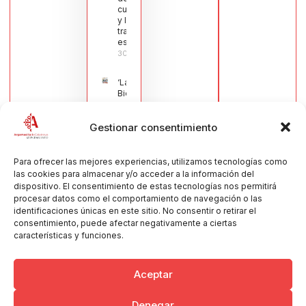
cuchillería
y la navaja
tradicional
española
30/07/2026
‘La
Bienvenida’,
estampa de
la llegada
Gestionar consentimiento
de la Virgen
obra de
María Jesús
Muñoz
Para ofrecer las mejores experiencias, utilizamos tecnologías como
Muñoz,
las cookies para almacenar y/o acceder a la información del
anuncia las
dispositivo. El consentimiento de estas tecnologías nos permitirá
Fiestas
procesar datos como el comportamiento de navegación o las
Patronales
identificaciones únicas en este sitio. No consentir o retirar el
2026
consentimiento, puede afectar negativamente a ciertas
30/07/2026
características y funciones.
Aceptar
Denegar