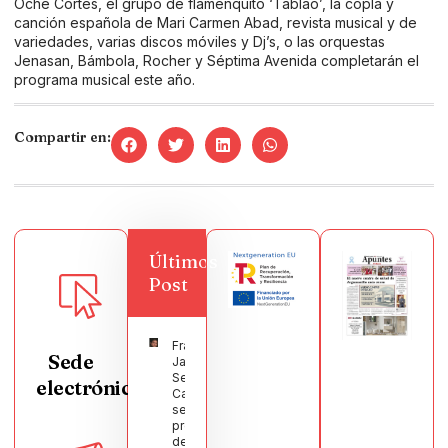
Oché Cortés, el grupo de flamenquito ‘Tablao’, la copla y
canción española de Mari Carmen Abad, revista musical y de
variedades, varias discos móviles y Dj’s, o las orquestas
Jenasan, Bámbola, Rocher y Séptima Avenida completarán el
programa musical este año.
Compartir en:
Últimos
Post
Francisco
Sede
Javier
Segura
electrónica
Castellanos
será el
pregonero
de las