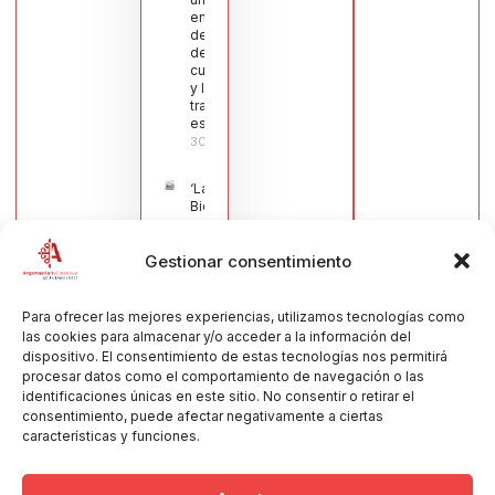
en defensa
del sector
de la
cuchillería
y la navaja
tradicional
española
30/07/2026
‘La
Bienvenida’,
estampa de
la llegada
Gestionar consentimiento
de la Virgen
obra de
María Jesús
Muñoz
Para ofrecer las mejores experiencias, utilizamos tecnologías como
Muñoz,
las cookies para almacenar y/o acceder a la información del
anuncia las
dispositivo. El consentimiento de estas tecnologías nos permitirá
Fiestas
procesar datos como el comportamiento de navegación o las
Patronales
identificaciones únicas en este sitio. No consentir o retirar el
2026
consentimiento, puede afectar negativamente a ciertas
30/07/2026
características y funciones.