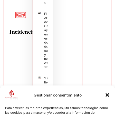
04/08/2026
El Pleno de
Argamasilla
de
Calatrava
aprueba
Incidencias
una moción
en defensa
del sector
de la
cuchillería
y la navaja
tradicional
española
30/07/2026
‘La
Bienvenida’,
estampa de
la llegada
Gestionar consentimiento
de la Virgen
obra de
María Jesús
Muñoz
Para ofrecer las mejores experiencias, utilizamos tecnologías como
Muñoz,
las cookies para almacenar y/o acceder a la información del