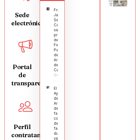
Francisco
Sede
Javier
Segura
electrónica
Castellanos
será el
pregonero
de las
Fiestas
Patronales
de
Argamasilla
de
Portal
Calatrava
de
04/08/2026
transparencia
El
Ayuntamiento
de
Argamasilla
de Calatrava
facilita la
conciliación
de 200
Perfil
familias
contratante
durante el
verano