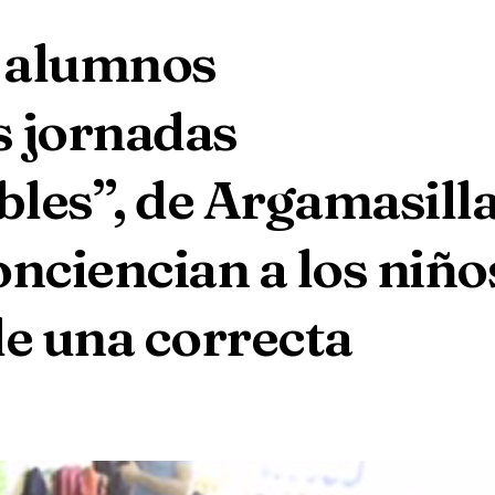
s alumnos
s jornadas
les”, de Argamasill
onciencian a los niño
de una correcta