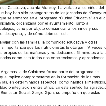
a de Calatrava, Jacinta Monroy, ha visitado a los niños del
ue hoy han sido protagonistas de las jornadas de “Desayu
a que se enmarca en el programa “Ciudad Educativa” en el 
 iniciativa, organizada por el ayuntamiento, junto a
colegios, tiene por objeto concienciar a los niños y sus
 del desayuno, y de cómo debe ser este.
abajar con las familias, la comunidad educativa y otras
a importancia que los nutricionistas le otorgan. “A veces l
s propias de las mañanas y no dedicamos 15 minutos a la 
jornadas como esta todos nos concienciamos y aprendemos
Argamasilla de Calatrava forma parte del programa de
 que implica comprometerse en la formación de los más
ilias, en determinados aspectos, como hábitos alimenticios
ldad o integración entre otros. En este sentido ha agradeci
 Bienestar Social, Sergio Gijón, su empeño en que estas