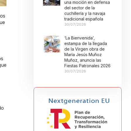
una moción en defensa
del sector de la
cuchillería y la navaja
nos
tradicional española
que
30/07/2026
‘La Bienvenida’,
estampa de la llegada
de la Virgen obra de
María Jesús Muñoz
os
Muñoz, anuncia las
que
Fiestas Patronales 2026
30/07/2026
,
do