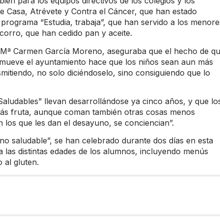
ién para los equipos directivos de los colegios y los
e Casa, Atrévete y Contra el Cáncer, que han estado
programa “Estudia, trabaja”, que han servido a los menore
corro, que han cedido pan y aceite.
ín, Mª Carmen García Moreno, aseguraba que el hecho de q
promueve el ayuntamiento hace que los niños sean aun más
smitiendo, no solo diciéndoselo, sino consiguiendo que lo
ludables” llevan desarrollándose ya cinco años, y que lo
más fruta, aunque coman también otras cosas menos
 los que les dan el desayuno, se conciencian”.
no saludable”, se han celebrado durante dos días en esta
 las distintas edades de los alumnos, incluyendo menús
 al gluten.