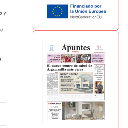
s y
ue
s