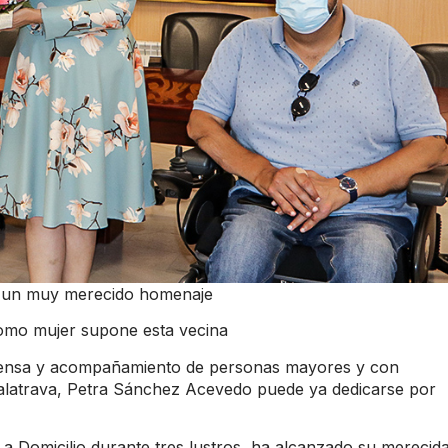
ó un muy merecido homenaje
omo mujer supone esta vecina
intensa y acompañamiento de personas mayores y con
Calatrava, Petra Sánchez Acevedo puede ya dedicarse por
a a Domicilio durante tres lustros, ha alcanzado su merecid