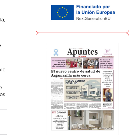
la,
y
olo
e
nos