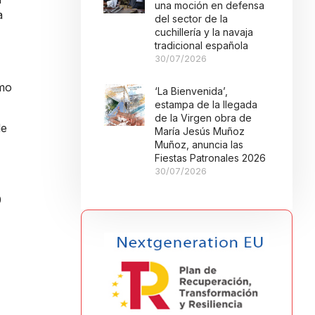
una moción en defensa
a
del sector de la
cuchillería y la navaja
tradicional española
30/07/2026
amo
‘La Bienvenida’,
estampa de la llegada
de la Virgen obra de
de
María Jesús Muñoz
Muñoz, anuncia las
Fiestas Patronales 2026
30/07/2026
0