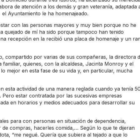
labora de atención a los demás y gran veteranía, adaptada 
o, el Ayuntamiento le ha homenajeado.
“estar con las personas mayores y muy bien porque no he
ha quejado de mí ha sido porque tampoco han tenido
na recepción en la recibió una placa de homenaje y un r
o, compartido por varias de sus compañeras, la directora 
 familiar, quienes, con la alcaldesa, Jacinta Monroy y el
 lo mejor en esta fase de su vida y, en particular, mucha
en esta actividad de una manera reglada cuando ya tenía 5
 Pero estar contratada por las sucesivas empresas
asada en horarios y medios adecuados para desarrollar su
tuales para con personas en situación de dependencia,
ir de compras, hacerles comida,… Según lo que te dijeran
ta, “me negué. Quería que subiera al tejado a que lo