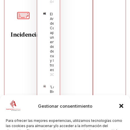
04/08/2026
El Pleno de
Argamasilla
de
Calatrava
aprueba
Incidencias
una moción
en defensa
del sector
de la
cuchillería
y la navaja
tradicional
española
30/07/2026
‘La
Bienvenida’,
estampa de
la llegada
Gestionar consentimiento
de la Virgen
obra de
María Jesús
Muñoz
Para ofrecer las mejores experiencias, utilizamos tecnologías como
Muñoz,
las cookies para almacenar y/o acceder a la información del
anuncia las