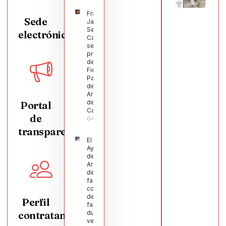
Francisco
Sede
Javier
Segura
electrónica
Castellanos
será el
pregonero
de las
Fiestas
Patronales
de
Argamasilla
de
Portal
Calatrava
de
04/08/2026
transparencia
El
Ayuntamiento
de
Argamasilla
de Calatrava
facilita la
conciliación
de 200
Perfil
familias
contratante
durante el
verano