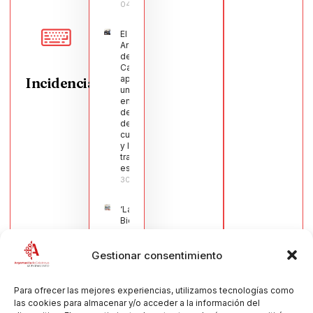
04/08/2026
El Pleno de
Argamasilla
de
Calatrava
aprueba
Incidencias
una moción
en defensa
del sector
de la
cuchillería
y la navaja
tradicional
española
30/07/2026
‘La
Bienvenida’,
estampa de
la llegada
Gestionar consentimiento
de la Virgen
obra de
María Jesús
Muñoz
Para ofrecer las mejores experiencias, utilizamos tecnologías como
Muñoz,
las cookies para almacenar y/o acceder a la información del
anuncia las