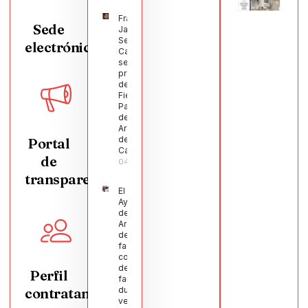
Francisco
Sede
Javier
Segura
electrónica
Castellanos
será el
pregonero
de las
Fiestas
Patronales
de
Argamasilla
de
Portal
Calatrava
de
04/08/2026
transparencia
El
Ayuntamiento
de
Argamasilla
de Calatrava
facilita la
conciliación
de 200
Perfil
familias
contratante
durante el
verano