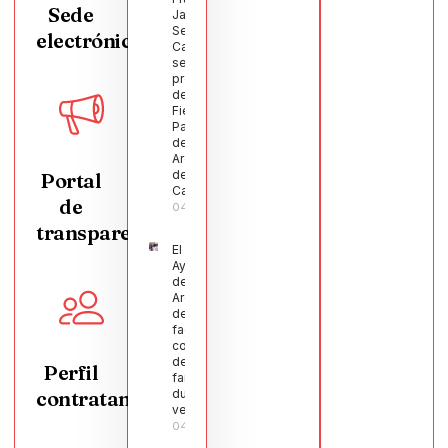
Sede
Javier
Segura
electrónica
Castellanos
será el
pregonero
de las
Fiestas
Patronales
de
Argamasilla
de
Portal
Calatrava
de
04/08/2026
transparencia
El
Ayuntamiento
de
Argamasilla
de Calatrava
facilita la
conciliación
de 200
Perfil
familias
contratante
durante el
verano
04/08/2026