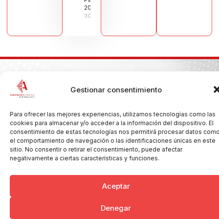
2026
30/07/2026
Gestionar consentimiento
Copyright © 2026 Ayuntamiento de Argamasilla de Calatrava
Politica de Privacidad y Aviso Legal
Registro de la actividad
Cookies
Para ofrecer las mejores experiencias, utilizamos tecnologías como las
cookies para almacenar y/o acceder a la información del dispositivo. El
consentimiento de estas tecnologías nos permitirá procesar datos com
el comportamiento de navegación o las identificaciones únicas en este
sitio. No consentir o retirar el consentimiento, puede afectar
negativamente a ciertas características y funciones.
Aceptar
Denegar