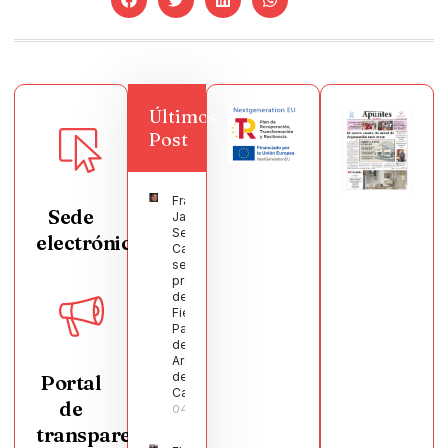
Últimos
Post
Francisco
Sede
Javier
Segura
electrónica
Castellanos
será el
pregonero
de las
Fiestas
Patronales
de
Argamasilla
de
Portal
Calatrava
de
04/08/2026
transparencia