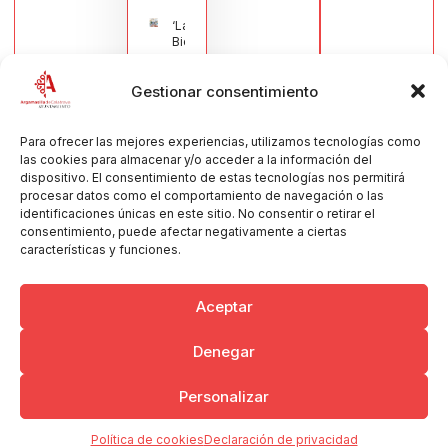
‘La
Bienvenida’,
estampa de
la llegada
Gestionar consentimiento
de la Virgen
obra de
María Jesús
Muñoz
Para ofrecer las mejores experiencias, utilizamos tecnologías como
Muñoz,
las cookies para almacenar y/o acceder a la información del
anuncia las
dispositivo. El consentimiento de estas tecnologías nos permitirá
Fiestas
procesar datos como el comportamiento de navegación o las
Patronales
identificaciones únicas en este sitio. No consentir o retirar el
2026
consentimiento, puede afectar negativamente a ciertas
30/07/2026
características y funciones.
Aceptar
Denegar
Copyright © 2026 Ayuntamiento de Argamasilla de Calatrava
Personalizar
Politica de Privacidad y Aviso Legal
Registro de la actividad
Cookies
Política de cookies
Declaración de privacidad