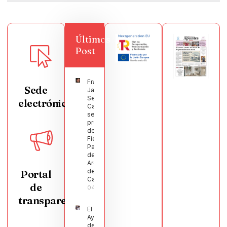
Últimos
Post
Francisco
Sede
Javier
Segura
electrónica
Castellanos
será el
pregonero
de las
Fiestas
Patronales
de
Argamasilla
de
Portal
Calatrava
de
04/08/2026
transparencia
El
Ayuntamiento
de