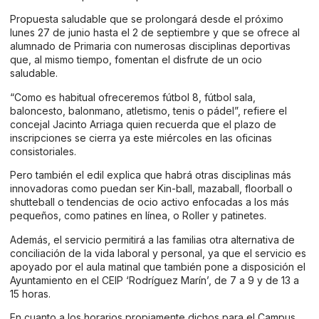
Propuesta saludable que se prolongará desde el próximo
lunes 27 de junio hasta el 2 de septiembre y que se ofrece al
alumnado de Primaria con numerosas disciplinas deportivas
que, al mismo tiempo, fomentan el disfrute de un ocio
saludable.
“Como es habitual ofreceremos fútbol 8, fútbol sala,
baloncesto, balonmano, atletismo, tenis o pádel”, refiere el
concejal Jacinto Arriaga quien recuerda que el plazo de
inscripciones se cierra ya este miércoles en las oficinas
consistoriales.
Pero también el edil explica que habrá otras disciplinas más
innovadoras como puedan ser Kin-ball, mazaball, floorball o
shutteball o tendencias de ocio activo enfocadas a los más
pequeños, como patines en línea, o Roller y patinetes.
Además, el servicio permitirá a las familias otra alternativa de
conciliación de la vida laboral y personal, ya que el servicio es
apoyado por el aula matinal que también pone a disposición el
Ayuntamiento en el CEIP ‘Rodríguez Marín’, de 7 a 9 y de 13 a
15 horas.
En cuanto a los horarios propiamente dichos para el Campus