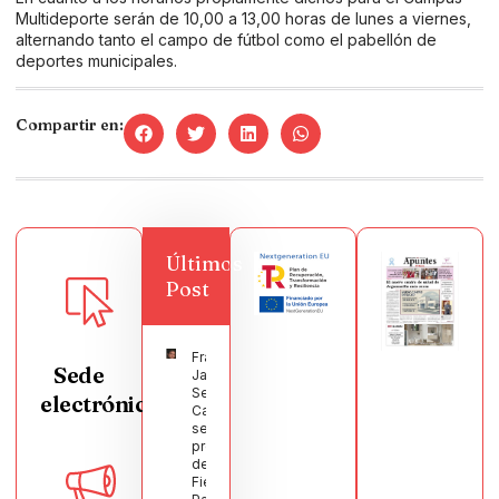
Multideporte serán de 10,00 a 13,00 horas de lunes a viernes,
alternando tanto el campo de fútbol como el pabellón de
deportes municipales.
Compartir en:
Últimos
Post
Francisco
Sede
Javier
Segura
electrónica
Castellanos
será el
pregonero
de las
Fiestas