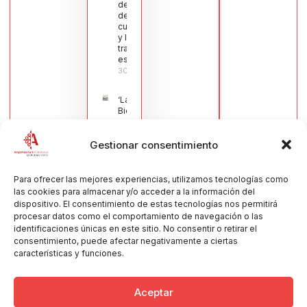
del sector
de la
cuchillería
y la navaja
tradicional
española
30/07/2026
‘La
Bienvenida’,
estampa de
la llegada
Gestionar consentimiento
de la Virgen
obra de
María Jesús
Muñoz
Para ofrecer las mejores experiencias, utilizamos tecnologías como
Muñoz,
las cookies para almacenar y/o acceder a la información del
anuncia las
dispositivo. El consentimiento de estas tecnologías nos permitirá
Fiestas
procesar datos como el comportamiento de navegación o las
Patronales
identificaciones únicas en este sitio. No consentir o retirar el
2026
consentimiento, puede afectar negativamente a ciertas
30/07/2026
características y funciones.
Aceptar