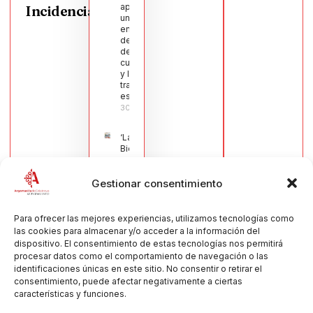
aprueba
Incidencias
una moción
en defensa
del sector
de la
cuchillería
y la navaja
tradicional
española
30/07/2026
‘La
Bienvenida’,
estampa de
la llegada
Gestionar consentimiento
de la Virgen
obra de
María Jesús
Muñoz
Para ofrecer las mejores experiencias, utilizamos tecnologías como
Muñoz,
las cookies para almacenar y/o acceder a la información del
anuncia las
dispositivo. El consentimiento de estas tecnologías nos permitirá
Fiestas
procesar datos como el comportamiento de navegación o las
Patronales
identificaciones únicas en este sitio. No consentir o retirar el
2026
consentimiento, puede afectar negativamente a ciertas
30/07/2026
características y funciones.