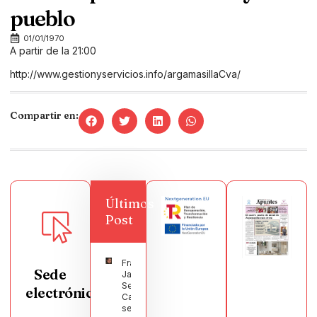
pueblo
01/01/1970
A partir de la 21:00
http://www.gestionyservicios.info/argamasillaCva/
Compartir en:
Últimos
Post
Francisco
Sede
Javier
Segura
electrónica
Castellanos
será el