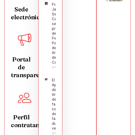
Francisco
Sede
Javier
Segura
electrónica
Castellanos
será el
pregonero
de las
Fiestas
Patronales
de
Argamasilla
de
Portal
Calatrava
de
04/08/2026
transparencia
El
Ayuntamiento
de
Argamasilla
de Calatrava
facilita la
conciliación
de 200
Perfil
familias
contratante
durante el
verano
04/08/2026