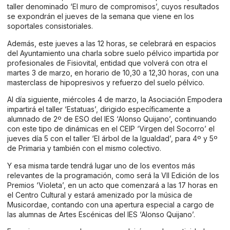
taller denominado ‘El muro de compromisos’, cuyos resultados
se expondrán el jueves de la semana que viene en los
soportales consistoriales.
Además, este jueves a las 12 horas, se celebrará en espacios
del Ayuntamiento una charla sobre suelo pélvico impartida por
profesionales de Fisiovital, entidad que volverá con otra el
martes 3 de marzo, en horario de 10,30 a 12,30 horas, con una
masterclass de hipopresivos y refuerzo del suelo pélvico.
Al día siguiente, miércoles 4 de marzo, la Asociación Empodera
impartirá el taller ‘Estatuas’, dirigido específicamente a
alumnado de 2º de ESO del IES ‘Alonso Quijano’, continuando
con este tipo de dinámicas en el CEIP ‘Virgen del Socorro’ el
jueves día 5 con el taller ‘El árbol de la Igualdad’, para 4º y 5º
de Primaria y también con el mismo colectivo.
Y esa misma tarde tendrá lugar uno de los eventos más
relevantes de la programación, como será la VII Edición de los
Premios ‘Violeta’, en un acto que comenzará a las 17 horas en
el Centro Cultural y estará amenizado por la música de
Musicordae, contando con una apertura especial a cargo de
las alumnas de Artes Escénicas del IES ‘Alonso Quijano’.