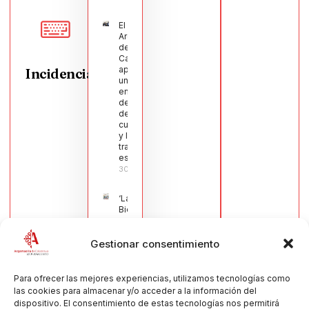
El Pleno de
Argamasilla
de
Calatrava
aprueba
Incidencias
una moción
en defensa
del sector
de la
cuchillería
y la navaja
tradicional
española
30/07/2026
‘La
Bienvenida’,
estampa de
la llegada
Gestionar consentimiento
de la Virgen
obra de
María Jesús
Muñoz
Para ofrecer las mejores experiencias, utilizamos tecnologías como
Muñoz,
las cookies para almacenar y/o acceder a la información del
anuncia las
dispositivo. El consentimiento de estas tecnologías nos permitirá
Fiestas