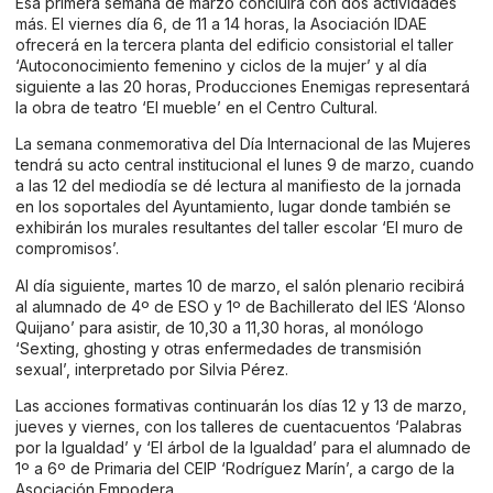
Esa primera semana de marzo concluirá con dos actividades
más. El viernes día 6, de 11 a 14 horas, la Asociación IDAE
ofrecerá en la tercera planta del edificio consistorial el taller
‘Autoconocimiento femenino y ciclos de la mujer’ y al día
siguiente a las 20 horas, Producciones Enemigas representará
la obra de teatro ‘El mueble’ en el Centro Cultural.
La semana conmemorativa del Día Internacional de las Mujeres
tendrá su acto central institucional el lunes 9 de marzo, cuando
a las 12 del mediodía se dé lectura al manifiesto de la jornada
en los soportales del Ayuntamiento, lugar donde también se
exhibirán los murales resultantes del taller escolar ‘El muro de
compromisos’.
Al día siguiente, martes 10 de marzo, el salón plenario recibirá
al alumnado de 4º de ESO y 1º de Bachillerato del IES ‘Alonso
Quijano’ para asistir, de 10,30 a 11,30 horas, al monólogo
‘Sexting, ghosting y otras enfermedades de transmisión
sexual’, interpretado por Silvia Pérez.
Las acciones formativas continuarán los días 12 y 13 de marzo,
jueves y viernes, con los talleres de cuentacuentos ‘Palabras
por la Igualdad’ y ‘El árbol de la Igualdad’ para el alumnado de
1º a 6º de Primaria del CEIP ‘Rodríguez Marín’, a cargo de la
Asociación Empodera.