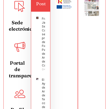
Post
Francisco
Sede
Javier
Segura
electrónica
Castellanos
será el
pregonero
de las
Fiestas
Patronales
de
Argamasilla
de
Portal
Calatrava
de
04/08/2026
transparencia
El
Ayuntamiento
de
Argamasilla
de Calatrava
facilita la
conciliación
de 200