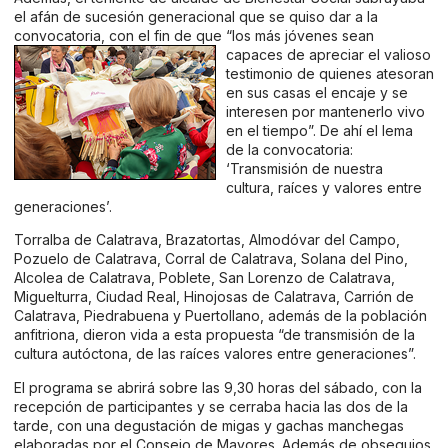
el afán de sucesión generacional que se quiso dar a la
convocatoria, con el fin de que “los más jóvenes sean
capaces
de apreciar el valioso
testimonio de quienes atesoran
en sus casas el encaje y se
interesen por mantenerlo vivo
en el tiempo”. De ahí el lema
de la convocatoria:
‘Transmisión de nuestra
cultura, raíces y valores entre
generaciones’.
Torralba de Calatrava, Brazatortas, Almodóvar del Campo,
Pozuelo de Calatrava, Corral de Calatrava, Solana del Pino,
Alcolea de Calatrava, Poblete, San Lorenzo de Calatrava,
Miguelturra, Ciudad Real, Hinojosas de Calatrava, Carrión de
Calatrava, Piedrabuena y Puertollano, además de la población
anfitriona, dieron vida a esta propuesta “de transmisión de la
cultura autóctona, de las raíces valores entre generaciones”.
El programa se abrirá sobre las 9,30 horas del sábado, con la
recepción de participantes y se cerraba hacia las dos de la
tarde, con una degustación de migas y gachas manchegas
elaboradas por el Consejo de Mayores. Además de obsequios