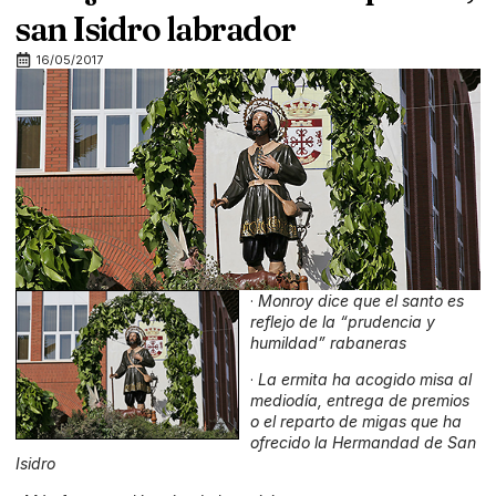
san Isidro labrador
16/05/2017
·
Monroy dice que el santo es
reflejo de la “prudencia y
humildad” rabaneras
·
La ermita ha acogido misa al
mediodía, entrega de premios
o el reparto de migas que ha
ofrecido la Hermandad de San
Isidro