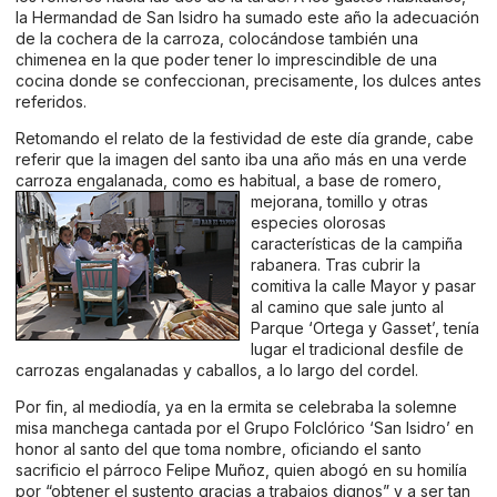
la Hermandad de San Isidro ha sumado este año la adecuación
de la cochera de la carroza, colocándose también una
chimenea en la que poder tener lo imprescindible de una
cocina donde se confeccionan, precisamente, los dulces antes
referidos.
Retomando el relato de la festividad de este día grande, cabe
referir que la imagen del santo iba una año más en una verde
carroza engalanada, como es habitual, a base de
romero,
mejorana, tomillo y otras
especies olorosas
características de la campiña
rabanera. Tras cubrir la
comitiva la calle Mayor y pasar
al camino que sale junto al
Parque ‘Ortega y Gasset’, tenía
lugar el tradicional desfile de
carrozas engalanadas y caballos, a lo largo del cordel.
Por fin, al mediodía, ya en la ermita se celebraba la solemne
misa manchega cantada por el Grupo Folclórico ‘San Isidro’ en
honor al santo del que toma nombre, oficiando el santo
sacrificio el párroco Felipe Muñoz, quien abogó en su homilía
por “obtener el sustento gracias a trabajos dignos” y a ser tan