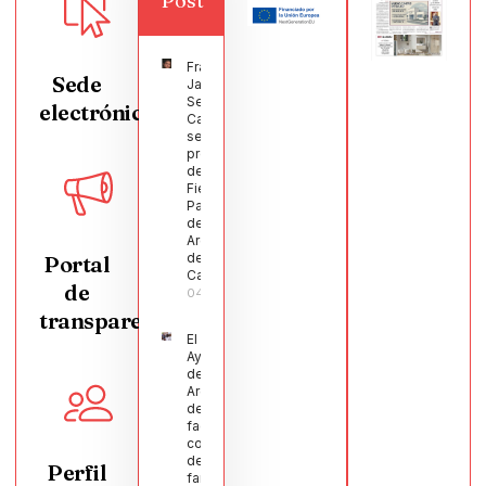
Post
Francisco
Sede
Javier
Segura
electrónica
Castellanos
será el
pregonero
de las
Fiestas
Patronales
de
Argamasilla
de
Portal
Calatrava
de
04/08/2026
transparencia
El
Ayuntamiento
de
Argamasilla
de Calatrava
facilita la
conciliación
de 200
Perfil
familias