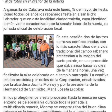
·
Más fotos en el interior de la noticia
Argamasilla de Calatrava está este lunes, 15 de mayo, de fiesta.
Como todos los años los rabaneros festejan a san Isidro
Labrador que en esta localidad ciudadrealeña, cuya identidad
común viene caracterizada por la secular labor de la huerta, es
jornada oficial de celebración local.
En esta ocasión dos de las tres
carrozas confeccionadas con
lo más característico de la vida
tradicional del campo rabanero
antecedían a la imagen del
santo patrón, en una procesión
que daba inicio hacia las diez
de la mañana horas, una vez
finalizaba la misa celebrada en el templo parroquial. La comitiva
estaba presidida por ediles de la Corporación, encabezados
por la alcaldesa Jacinta Monroy y por la presidenta de la
Hermandad de San Isidro, María Josefa Escobar.
En los prolegómenos a esta procesión hasta la ermita en cuyo
entorno se celebraría ya durante toda la jornada la
multitudinaria romería, Monroy se congratulaba del buen clima
reinante en la jornada, posibilitando así la vivencia hermanada