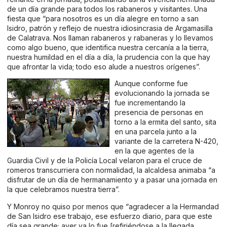
de un día grande para todos los rabaneros y visitantes. Una
fiesta que “para nosotros es un día alegre en torno a san
Isidro, patrón y reflejo de nuestra idiosincrasia de Argamasilla
de Calatrava. Nos llaman rabaneros y rabaneras y lo llevamos
como algo bueno, que identifica nuestra cercanía a la tierra,
nuestra humildad en el día a día, la prudencia con la que hay
que afrontar la vida; todo eso alude a nuestros orígenes”.
Aunque conforme fue
evolucionando la jornada se
fue incrementando la
presencia de personas en
torno a la ermita del santo, sita
en una parcela junto a la
variante de la carretera N-420,
en la que agentes de la
Guardia Civil y de la Policía Local velaron para el cruce de
romeros transcurriera con normalidad, la alcaldesa animaba “a
disfrutar de un día de hermanamiento y a pasar una jornada en
la que celebramos nuestra tierra”.
Y Monroy no quiso por menos que “agradecer a la Hermandad
de San Isidro ese trabajo, ese esfuerzo diario, para que este
día sea grande; ayer ya lo fue [refiriéndose a la llegada