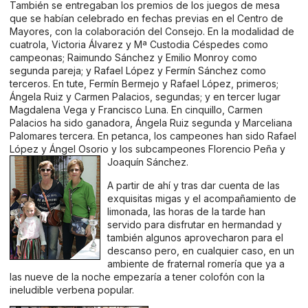
También se entregaban los premios de los juegos de mesa
que se habían celebrado en fechas previas en el Centro de
Mayores, con la colaboración del Consejo. En la modalidad de
cuatrola, Victoria Álvarez y Mª Custodia Céspedes como
campeonas; Raimundo Sánchez y Emilio Monroy como
segunda pareja; y Rafael López y Fermín Sánchez como
terceros. En tute, Fermín Bermejo y Rafael López, primeros;
Ángela Ruiz y Carmen Palacios, segundas; y en tercer lugar
Magdalena Vega y Francisco Luna. En cinquillo, Carmen
Palacios ha sido ganadora, Ángela Ruiz segunda y Marceliana
Palomares tercera. En petanca, los campeones han sido Rafael
López y Ángel Osorio y los subcampeones Florencio Peña y
Joaquín
Sánchez.
A partir de ahí y tras dar cuenta de las
exquisitas migas y el acompañamiento de
limonada, las horas de la tarde han
servido para disfrutar en hermandad y
también algunos aprovecharon para el
descanso pero, en cualquier caso, en un
ambiente de fraternal romería que ya a
las nueve de la noche empezaría a tener colofón con la
ineludible verbena popular.