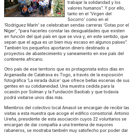
trabajar la solidaridad y los
valores humanos”. Y por ello,
tanto en el ‘Virgen del
Socorro’ como en el
‘Rodríguez Marín’ se celebraban sendas carreras ‘Gotas por el
Níger’, “para hacerles constar las desigualdades que existen
en función del qué país en que se viva y, en este sentido, que
sepan que el agua es un bien muy escaso en algunos países”.
También los pequeños aportaron dinero destinado a
proyectos de abastecimiento y saneamiento en ese país del
continente africano.
Otro país de ese territorio que es protagonista estos días en
Argamasilla de Calatrava es Togo, a través de la exposición
fotográfica ‘La mirada dulce’ que ofrece bellas escenas de sus
gentes en su cotidianeidad. Una muestra cedida para la
ocasión por Solman y la Fundación Baobab y que todavía
podrá visitarse unos días más.
Miembros del colectivo local Amasol se encargan de recibir las
visitas a esta muestra que acoge el edifico consistorial. Antonio
Ureña, presidente de esta asociación cuyos 22 voluntarios se
encargan de dar compañía a una treintena de mayores
rabaneros, se mostraba también muy satisfecho por poder dar