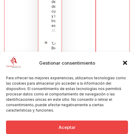
del sector
de la
cuchillería
y la navaja
tradicional
española
30/07/2026
‘La
Bienvenida’,
estampa de
la llegada
Gestionar consentimiento
de la Virgen
obra de
María Jesús
Muñoz
Para ofrecer las mejores experiencias, utilizamos tecnologías como
Muñoz,
las cookies para almacenar y/o acceder a la información del
anuncia las
dispositivo. El consentimiento de estas tecnologías nos permitirá
Fiestas
procesar datos como el comportamiento de navegación o las
Patronales
identificaciones únicas en este sitio. No consentir o retirar el
2026
consentimiento, puede afectar negativamente a ciertas
30/07/2026
características y funciones.
Aceptar