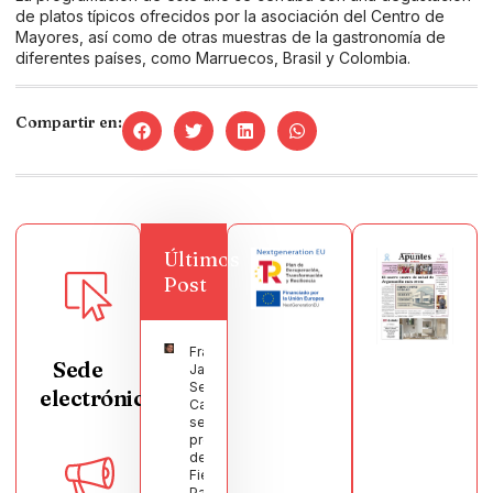
de platos típicos ofrecidos por la asociación del Centro de
Mayores, así como de otras muestras de la gastronomía de
diferentes países, como Marruecos, Brasil y Colombia.
Compartir en:
Últimos
Post
Francisco
Sede
Javier
Segura
electrónica
Castellanos
será el
pregonero
de las
Fiestas
Patronales