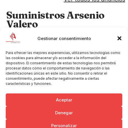
Suministros Arsenio
Valero
Categoría del anuncio
Abonos y Piensos
Gestionar consentimiento
Teléfono
926460001
Correo electrónico
arseniovalero@gmail.com
Para ofrecer las mejores experiencias, utilizamos tecnologías como
las cookies para almacenar y/o acceder a la información del
Dirección
dispositivo. El consentimiento de estas tecnologías nos permitirá
C/ Jose Mª Rodríguez Marín
procesar datos como el comportamiento de navegación o las
identificaciones únicas en este sitio. No consentir o retirar el
13440 Argamasilla de Calatrava
consentimiento, puede afectar negativamente a ciertas
Sector
Abonos y Piensos
características y funciones.
Aceptar
Denegar
Copyright © 2026 Ayuntamiento de Argamasilla de Calatrava
Personalizar