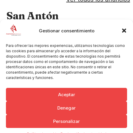
San Antón
Categoría del anuncio
Clínicas Veterinarias
Gestionar consentimiento
Teléfono
651382228
Correo electrónico
carmengc93@yahoo.es
Para ofrecer las mejores experiencias, utilizamos tecnologías como
las cookies para almacenar y/o acceder a la información del
Dirección
dispositivo. El consentimiento de estas tecnologías nos permitirá
C/ Argentina, 13
procesar datos como el comportamiento de navegación o las
identificaciones únicas en este sitio. No consentir o retirar el
13440 Argamasilla de Calatrava
consentimiento, puede afectar negativamente a ciertas
Sector
Veterinario
características y funciones.
Aceptar
Denegar
Copyright © 2026 Ayuntamiento de Argamasilla de Calatrava
Personalizar
Politica de Privacidad y Aviso Legal
Registro de la actividad
Cookies