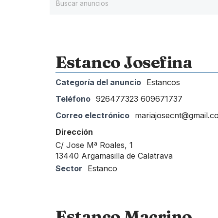
Estanco Josefina
Categoría del anuncio
Estancos
Teléfono
926477323 609671737
Correo electrónico
mariajosecnt@gmail.c
Dirección
C/ Jose Mª Roales, 1
13440 Argamasilla de Calatrava
Sector
Estanco
Estanco Macrino