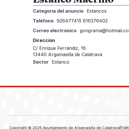
Categoría del anuncio
Estancos
Teléfono
926477415 616376402
Correo electrónico
gongrama@hotmail.c
Dirección
C/ Enrique Ferrándiz, 16
13440 Argamasilla de Calatrava
Sector
Estanco
Copyright © 2026 Ayuntamiento de Argamasilla de Calatrava
Poli