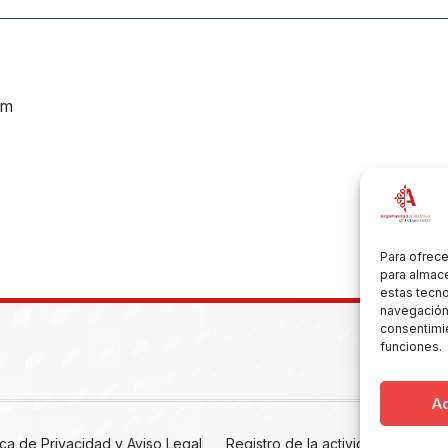
om
Para ofrece
para almace
estas tecn
navegación o
consentimie
funciones.
A
tica de Privacidad y Aviso Legal
Registro de la actividad
Cooki