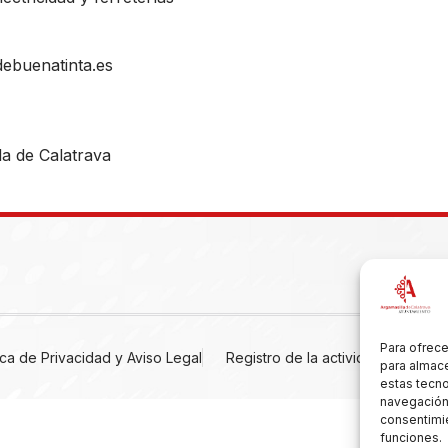
ebuenatinta.es
a de Calatrava
Para ofrece
tica de Privacidad y Aviso Legal
Registro de la actividad
Cooki
para almace
estas tecn
navegación o
consentimie
funciones.