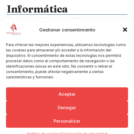
Informática
Categoría del anuncio
Electrodomésticos, electricidad y
ferreterías
Gestionar consentimiento
Teléfono
658111152
Correo electrónico
josevuse@gmail.com
Para ofrecer las mejores experiencias, utilizamos tecnologías como
las cookies para almacenar y/o acceder a la información del
Dirección
dispositivo. El consentimiento de estas tecnologías nos permitirá
C/ Jose María Roales, 10
procesar datos como el comportamiento de navegación o las
identificaciones únicas en este sitio. No consentir o retirar el
13440 Argamasilla de Calatrava
consentimiento, puede afectar negativamente a ciertas
Sector
Informática
características y funciones.
Aceptar
Denegar
Copyright © 2026 Ayuntamiento de Argamasilla de Calatrava
Personalizar
Politica de Privacidad y Aviso Legal
Registro de la actividad
Cookies
Política de cookies
Declaración de privacidad