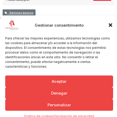
Servicios básicos
Gestionar consentimiento
Copyright © 2026 Ayuntamiento de Argamasilla de Calatrava
Para ofrecer las mejores experiencias, utilizamos tecnologías como
Politica de Privacidad y Aviso Legal
Registro de la actividad
las cookies para almacenar y/o acceder a la información del
Cookies
dispositivo. El consentimiento de estas tecnologías nos permitirá
procesar datos como el comportamiento de navegación o las
identificaciones únicas en este sitio. No consentir o retirar el
consentimiento, puede afectar negativamente a ciertas
características y funciones.
Aceptar
Denegar
Personalizar
Política de cookies
Declaración de privacidad