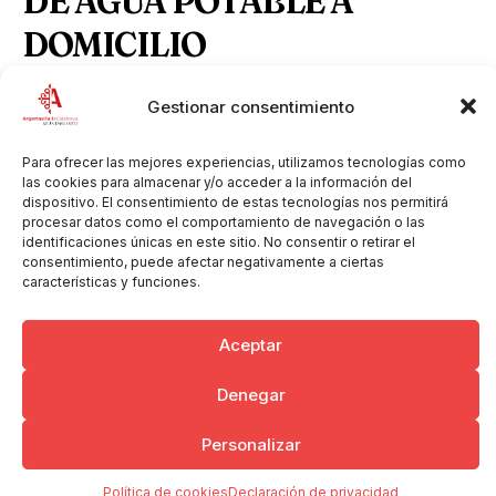
DE AGUA POTABLE A
DOMICILIO
Gestionar consentimiento
aprobacion-definitiva-ordenanza-fiscal-agua-
Descargar
potable.pdf
Para ofrecer las mejores experiencias, utilizamos tecnologías como
las cookies para almacenar y/o acceder a la información del
dispositivo. El consentimiento de estas tecnologías nos permitirá
procesar datos como el comportamiento de navegación o las
identificaciones únicas en este sitio. No consentir o retirar el
Copyright © 2026 Ayuntamiento de Argamasilla de Calatrava
consentimiento, puede afectar negativamente a ciertas
Politica de Privacidad y Aviso Legal
Registro de la actividad
características y funciones.
Cookies
Aceptar
Denegar
Personalizar
Política de cookies
Declaración de privacidad