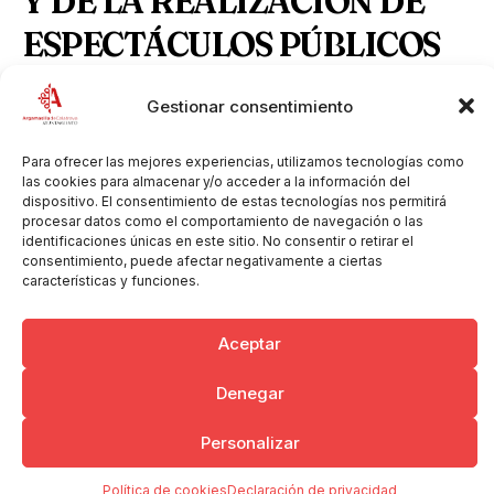
Y DE LA REALIZACIÓN DE
ESPECTÁCULOS PÚBLICOS
DE FUEGOS ARTIFICIALES
Gestionar consentimiento
Ordenanza-Municipal-Reguladora-de-la-
Para ofrecer las mejores experiencias, utilizamos tecnologías como
Manipulación-y-Uso-de-Artificios-Pirotécnicos-y-
las cookies para almacenar y/o acceder a la información del
Descargar
de-la-Realización-de-Espectáculos-Públicos-de-
dispositivo. El consentimiento de estas tecnologías nos permitirá
fuegos-artificiales.pdf
procesar datos como el comportamiento de navegación o las
identificaciones únicas en este sitio. No consentir o retirar el
consentimiento, puede afectar negativamente a ciertas
características y funciones.
Copyright © 2026 Ayuntamiento de Argamasilla de Calatrava
Aceptar
Politica de Privacidad y Aviso Legal
Registro de la actividad
Cookies
Denegar
Personalizar
Política de cookies
Declaración de privacidad