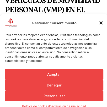
VEHÍCULOS DE MOVILIDAD
PERSONAL (VMP) EN EL
MUNICIPIO DE
Gestionar consentimiento
ARGAMASILLA DE
Para ofrecer las mejores experiencias, utilizamos tecnologías como
CALATRAVA
las cookies para almacenar y/o acceder a la información del
dispositivo. El consentimiento de estas tecnologías nos permitirá
procesar datos como el comportamiento de navegación o las
identificaciones únicas en este sitio. No consentir o retirar el
Anuncio BOP aprobación definitiva VMP.pdf
Descargar
consentimiento, puede afectar negativamente a ciertas
características y funciones.
Aceptar
Copyright © 2026 Ayuntamiento de Argamasilla de Calatrava
Politica de Privacidad y Aviso Legal
Registro de la actividad
Denegar
Cookies
Personalizar
Política de cookies
Declaración de privacidad