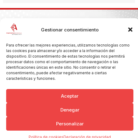
Gestionar consentimiento
Copyright © 2026 Ayuntamiento de Argamasilla de Calatrava
Politica de Privacidad y Aviso Legal
Registro de la actividad
Cookies
Para ofrecer las mejores experiencias, utilizamos tecnologías como
las cookies para almacenar y/o acceder a la información del
dispositivo. El consentimiento de estas tecnologías nos permitirá
procesar datos como el comportamiento de navegación o las
identificaciones únicas en este sitio. No consentir o retirar el
consentimiento, puede afectar negativamente a ciertas
características y funciones.
Aceptar
Denegar
Personalizar
Política de cookies
Declaración de privacidad