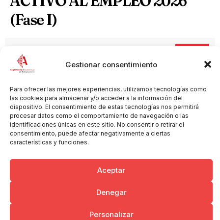
ACTIVO AL EMPLEO 2026
(Fase I)
Nueva lista provisional de admitidos y excluidos
Descargar
Gestionar consentimiento
Puntuaciones provisionales
Descargar
Para ofrecer las mejores experiencias, utilizamos tecnologías como
las cookies para almacenar y/o acceder a la información del
Lista provisional de admitidos y excluidos
Descargar
dispositivo. El consentimiento de estas tecnologías nos permitirá
procesar datos como el comportamiento de navegación o las
identificaciones únicas en este sitio. No consentir o retirar el
Anexo I (Solicitud de participación)
Descargar
consentimiento, puede afectar negativamente a ciertas
características y funciones.
Bases de la convocatoria
Descargar
Aceptar
Denegar
Copyright © 2026 Ayuntamiento de Argamasilla de Calatrava
Personalizar
Politica de Privacidad y Aviso Legal
Registro de la actividad