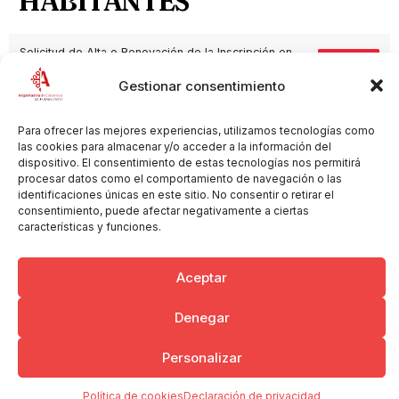
HABITANTES
Solicitud de Alta o Renovación de la Inscripción en
Descargar
el Padrón Municipal de Habitantes.pdf
Gestionar consentimiento
Población y Territorio
Para ofrecer las mejores experiencias, utilizamos tecnologías como
las cookies para almacenar y/o acceder a la información del
dispositivo. El consentimiento de estas tecnologías nos permitirá
procesar datos como el comportamiento de navegación o las
Copyright © 2026 Ayuntamiento de Argamasilla de Calatrava
identificaciones únicas en este sitio. No consentir o retirar el
Politica de Privacidad y Aviso Legal
Registro de la actividad
consentimiento, puede afectar negativamente a ciertas
Cookies
características y funciones.
Aceptar
Denegar
Personalizar
Política de cookies
Declaración de privacidad