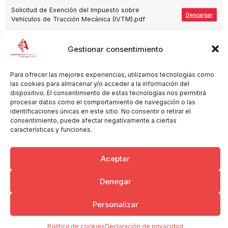
Solicitud de Exención del Impuesto sobre
Descargar
Vehículos de Tracción Mecánica (IVTM).pdf
Gestionar consentimiento
Para ofrecer las mejores experiencias, utilizamos tecnologías como
Copyright © 2026 Ayuntamiento de Argamasilla de Calatrava
Politica de Privacidad y Aviso Legal
Registro de la actividad
las cookies para almacenar y/o acceder a la información del
dispositivo. El consentimiento de estas tecnologías nos permitirá
Cookies
procesar datos como el comportamiento de navegación o las
identificaciones únicas en este sitio. No consentir o retirar el
consentimiento, puede afectar negativamente a ciertas
características y funciones.
Aceptar
Denegar
Personalizar
Política de cookies
Declaración de privacidad