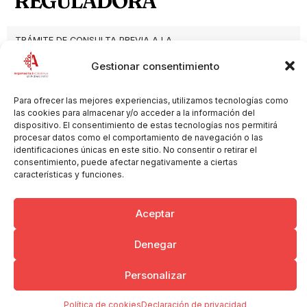
REGULADORA
TRÁMITE DE CONSULTA PREVIA A LA
MODIFICACIÓN DE LA ORDENANZA MUNICIPAL
Descargar
Gestionar consentimiento
REGULADORA.pdf
Para ofrecer las mejores experiencias, utilizamos tecnologías como
las cookies para almacenar y/o acceder a la información del
dispositivo. El consentimiento de estas tecnologías nos permitirá
procesar datos como el comportamiento de navegación o las
Copyright © 2026 Ayuntamiento de Argamasilla de Calatrava
identificaciones únicas en este sitio. No consentir o retirar el
Politica de Privacidad y Aviso Legal
Registro de la actividad
consentimiento, puede afectar negativamente a ciertas
Cookies
características y funciones.
Aceptar
Denegar
Personalizar
Política de cookies
Declaración de privacidad