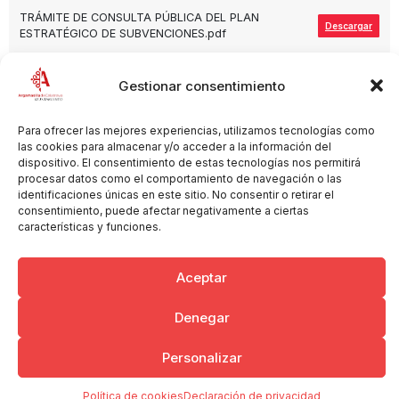
TRÁMITE DE CONSULTA PÚBLICA DEL PLAN
Descargar
ESTRATÉGICO DE SUBVENCIONES.pdf
Gestionar consentimiento
Para ofrecer las mejores experiencias, utilizamos tecnologías como
Copyright © 2026 Ayuntamiento de Argamasilla de Calatrava
Politica de Privacidad y Aviso Legal
Registro de la actividad
las cookies para almacenar y/o acceder a la información del
dispositivo. El consentimiento de estas tecnologías nos permitirá
Cookies
procesar datos como el comportamiento de navegación o las
identificaciones únicas en este sitio. No consentir o retirar el
consentimiento, puede afectar negativamente a ciertas
características y funciones.
Aceptar
Denegar
Personalizar
Política de cookies
Declaración de privacidad