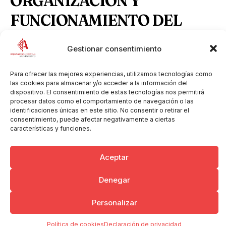
ORGANIZACIÓN Y
FUNCIONAMIENTO DEL
SERVICIO DE GUARDERÍA
Gestionar consentimiento
RURAL
Para ofrecer las mejores experiencias, utilizamos tecnologías como
las cookies para almacenar y/o acceder a la información del
20210506_Otros_Consulta-pública.pdf
Descargar
dispositivo. El consentimiento de estas tecnologías nos permitirá
procesar datos como el comportamiento de navegación o las
identificaciones únicas en este sitio. No consentir o retirar el
consentimiento, puede afectar negativamente a ciertas
características y funciones.
Copyright © 2026 Ayuntamiento de Argamasilla de Calatrava
Aceptar
Politica de Privacidad y Aviso Legal
Registro de la actividad
Cookies
Denegar
Personalizar
Política de cookies
Declaración de privacidad